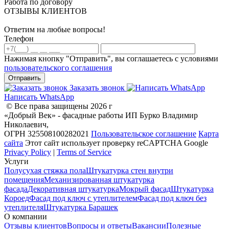
Работа по договору
ОТЗЫВЫ КЛИЕНТОВ
Ответим на любые вопросы!
Телефон
Нажимая кнопку "Отправить", вы соглашаетесь с условиями
пользовательского соглашения
Отправить
Заказать звонок
Написать WhatsApp
© Все права защищены 2026 г
«Добрый Век» - фасадные работы
ИП Бурко Владимир
Николаевич,
ОГРН 325508100282021
Пользовательское соглашение
Карта
сайта
Этот сайт использует проверку reCAPTCHA Google
Privacy Policy
|
Terms of Service
Услуги
Полусухая стяжка пола
Штукатурка стен внутри
помещения
Механизированная штукатурка
фасада
Декоративная штукатурка
Мокрый фасад
Штукатурка
Короед
Фасад под ключ с утеплителем
Фасад под ключ без
утеплителя
Штукатурка Барашек
О компании
Отзывы клиентов
Вопросы и ответы
Вакансии
Полезные