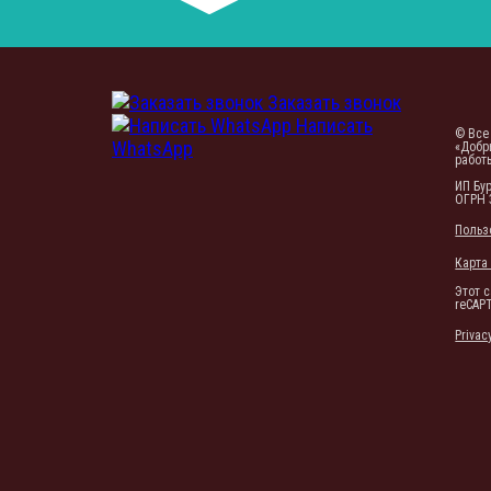
Заказать звонок
Написать
© Все
WhatsApp
«Добр
работ
ИП Бу
ОГРН 
Польз
Карта
Этот 
reCAP
Privac