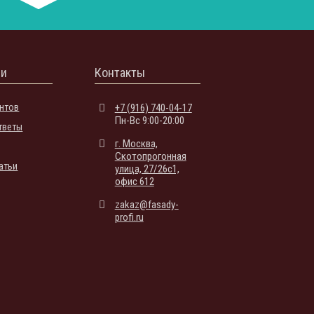
ии
Контакты
нтов
+7 (916) 740-04-17
Пн-Вс 9:00-20:00
тветы
г. Москва,
Скотопрогонная
атьи
улица, 27/26с1,
офис 612
zakaz@fasady-
profi.ru