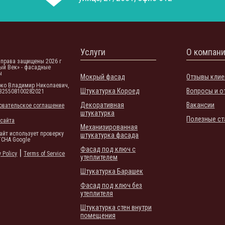
Услуги
О компан
 права защищены 2026 г
ый Век» - фасадные
ы
Мокрый фасад
Отзывы клие
рко Владимир Николаевич,
Штукатурка Короед
Вопросы и о
325508100282021
Декоративная
Вакансии
овательское соглашение
штукатурка
Полезные ст
 сайта
Механизированная
сайт использует проверку
штукатурка фасада
TCHA Google
Фасад под ключ с
|
y Policy
Terms of Service
утеплителем
Штукатурка Барашек
Фасад под ключ без
утеплителя
Штукатурка стен внутри
помещения