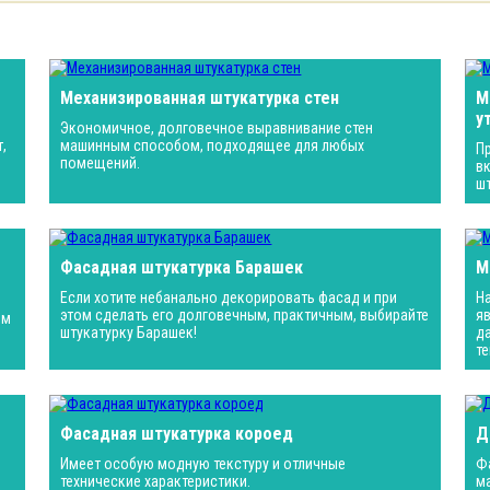
Механизированная штукатурка стен
М
у
Экономичное, долговечное выравнивание стен
,
машинным способом, подходящее для любых
П
помещений.
в
ш
Фасадная штукатурка Барашек
М
Если хотите небанально декорировать фасад и при
Н
этом сделать его долговечным, практичным, выбирайте
я
ем
штукатурку Барашек!
д
те
Фасадная штукатурка короед
Д
Имеет особую модную текстуру и отличные
Ф
технические характеристики.
м