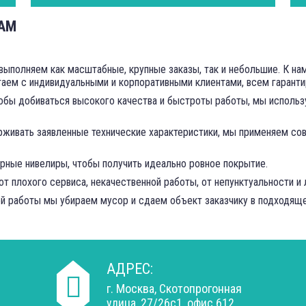
НАМ
 выполняем как масштабные, крупные заказы, так и небольшие. К н
аем с индивидуальными и корпоративными клиентами, всем гаранти
тобы добиваться высокого качества и быстроты работы, мы исполь
рживать заявленные технические характеристики, мы применяем со
ерные нивелиры, чтобы получить идеально ровное покрытие.
от плохого сервиса, некачественной работы, от непунктуальности и 
ой работы мы убираем мусор и сдаем объект заказчику в подходящ
АДРЕС:
г. Москва, Скотопрогонная
улица, 27/26с1, офис 612